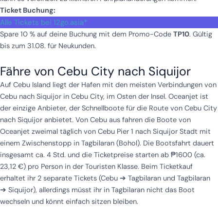
Ticket Buchung:
Alle Tickets bei 12go.asia*
Spare 10 % auf deine Buchung mit dem Promo-Code
TP10
. Gültig
bis zum 31.08. für Neukunden.
Fähre von Cebu City nach Siquijor
Auf Cebu Island liegt der Hafen mit den meisten Verbindungen von
Cebu nach Siquijor in Cebu City, im Osten der Insel. Oceanjet ist
der einzige Anbieter, der Schnellboote für die Route von Cebu City
nach Siquijor anbietet. Von Cebu aus fahren die Boote von
Oceanjet zweimal täglich von Cebu Pier 1 nach Siquijor Stadt mit
einem Zwischenstopp in Tagbilaran (Bohol). Die Bootsfahrt dauert
insgesamt ca. 4 Std. und die Ticketpreise starten ab ₱1600 (ca.
23,12 €) pro Person in der Touristen Klasse. Beim Ticketkauf
erhaltet ihr 2 separate Tickets (Cebu ➔ Tagbilaran und Tagbilaran
➔ Siquijor), allerdings müsst ihr in Tagbilaran nicht das Boot
wechseln und könnt einfach sitzen bleiben.