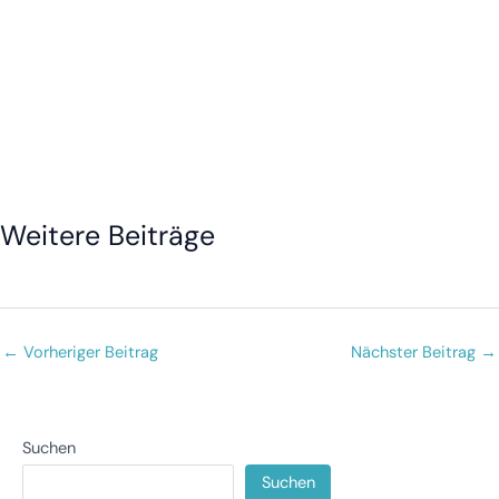
Weitere Beiträge
Top Sehenswürdigkeiten
Packliste Philippinen
Übernachten
22. Januar 2026
22. Januar 2026
22. Januar 2026
←
Vorheriger Beitrag
Nächster Beitrag
→
Suchen
Suchen