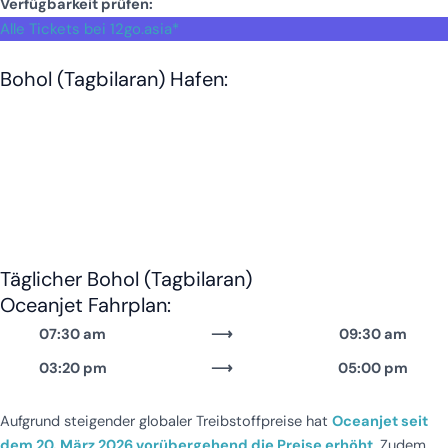
Verfügbarkeit prüfen:
Alle Tickets bei 12go.asia*
Bohol (Tagbilaran) Hafen:
Täglicher Bohol (Tagbilaran)
Oceanjet Fahrplan:
07:30 am
⟶
09:30 am
03:20 pm
⟶
05:00 pm
Aufgrund steigender globaler Treibstoffpreise hat
Oceanjet seit
dem 20. März 2026 vorübergehend die Preise erhöht
. Zudem