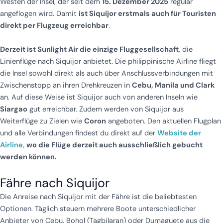
Westen der Insel, der seit dem
15. Dezember 2025
regulär
angeflogen wird. Damit
ist Siquijor erstmals auch für Touristen
direkt per Flugzeug erreichbar
.
Derzeit ist
Sunlight Air
die
einzige Fluggesellschaft
, die
Linienflüge nach Siquijor anbietet. Die philippinische Airline fliegt
die Insel sowohl direkt als auch über Anschlussverbindungen mit
Zwischenstopp an ihren Drehkreuzen in
Cebu, Manila und Clark
an. Auf diese Weise ist Siquijor auch von anderen Inseln wie
Siargao
gut erreichbar. Zudem werden von Siquijor aus
Weiterflüge zu Zielen wie
Coron
angeboten. Den aktuellen Flugplan
und alle Verbindungen findest du direkt auf der
Website der
Airline
,
wo die Flüge derzeit auch ausschließlich gebucht
werden können.
Fähre nach Siquijor
Die Anreise nach Siquijor mit der Fähre ist die beliebtesten
Optionen. Täglich steuern mehrere Boote unterschiedlicher
Anbieter von Cebu, Bohol (Tagbilaran) oder Dumaguete aus die