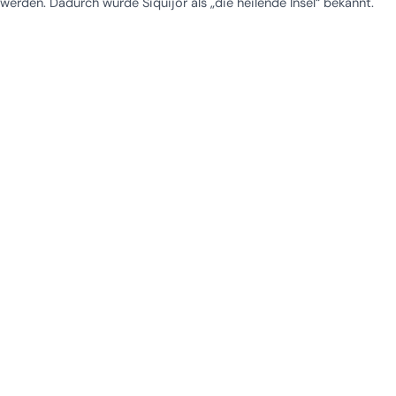
werden. Dadurch wurde Siquijor als „die heilende Insel“ bekannt.