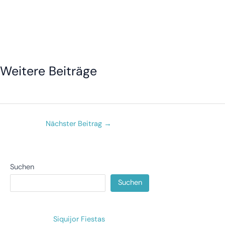
Weitere Beiträge
Top Sehenswürdigkeiten
Packliste Philippinen
Übernachten
22. Januar 2026
22. Januar 2026
22. Januar 2026
Nächster Beitrag
→
Suchen
Suchen
Siquijor Fiestas