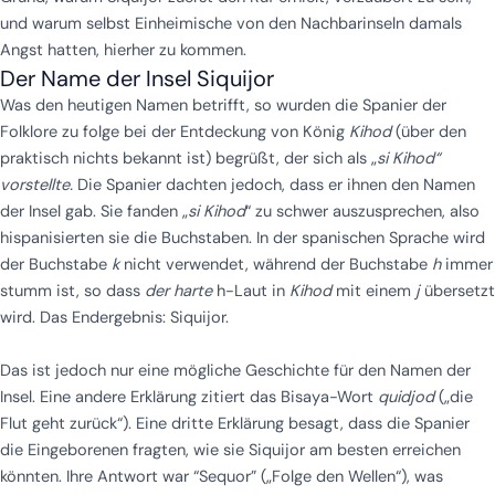
und warum selbst Einheimische von den Nachbarinseln damals
Angst hatten, hierher zu kommen.
Der Name der Insel Siquijor
Was den heutigen Namen betrifft, so wurden die Spanier der
Folklore zu folge bei der Entdeckung von König
Kihod
(über den
praktisch nichts bekannt ist) begrüßt, der sich als „
si Kihod“
vorstellte.
Die Spanier dachten jedoch, dass er ihnen den Namen
der Insel gab. Sie fanden „
si Kihod
“ zu schwer auszusprechen, also
hispanisierten sie die Buchstaben. In der spanischen Sprache wird
der Buchstabe
k
nicht verwendet, während der Buchstabe
h
immer
stumm ist, so dass
der harte
h-Laut in
Kihod
mit einem
j
übersetzt
wird. Das Endergebnis: Siquijor.
Das ist jedoch nur eine mögliche Geschichte für den Namen der
Insel. Eine andere Erklärung zitiert das Bisaya-Wort
quidjod
(„die
Flut geht zurück“). Eine dritte Erklärung besagt, dass die Spanier
die Eingeborenen fragten, wie sie Siquijor am besten erreichen
könnten. Ihre Antwort war “Sequor” („Folge den Wellen“), was