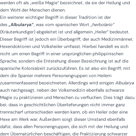
werden oft als „weiße Magie“ bezeichnet, da sie der Heilung und
dem Wohl der Menschen dienen.
Ein weiterer wichtiger Begriff in dieser Tradition ist der
des
„Albularya“
, was vom spanischen Wort
„herbolario“
(Kräuterkundiger) abgeleitet ist und allgemein „Heiler“ bedeutet.
Dieser Begriff ist jedoch ein Überbegriff, der auch Medizinmänner,
Hexendoktoren und Volksheiler umfasst. Hierbei handelt es sich
nicht um einen Begriff in einer ursprünglichen philippinischen
Sprache, sondern die Entstehung dieser Bezeichnung ist auf die
spanische Kolonialzeit zurückzuführen. Es ist also ein Begriff, mit
dem die Spanier mehrere Personengruppen von Heilern
zusammenfassend bezeichneten. Allerdings wird einigen
Albularya
auch nachgesagt, neben der Volksmedizin ebenfalls schwarze
Magie zu praktizieren und Menschen zu verfluchen. Dies trägt dazu
bei, dass in geschichtlichen Überlieferungen nicht immer ganz
trennscharf unterschieden werden kann, ob ein Heiler oder eine
Hexe am Werk war. Außerdem sorgt dieser Umstand ebenfalls
dafür, dass allen Personengruppen, die sich mit der Heilung und
dem Übernatürlichen beschäftigen, die Praktizierung schwarzer