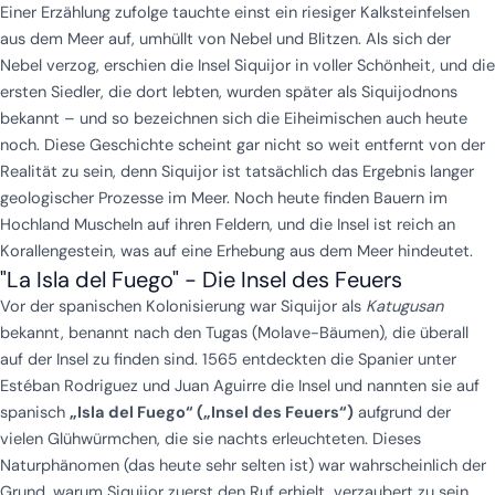
Einer Erzählung zufolge tauchte einst ein riesiger Kalksteinfelsen
aus dem Meer auf, umhüllt von Nebel und Blitzen. Als sich der
Nebel verzog, erschien die Insel Siquijor in voller Schönheit, und die
ersten Siedler, die dort lebten, wurden später als Siquijodnons
bekannt – und so bezeichnen sich die Eiheimischen auch heute
noch. Diese Geschichte scheint gar nicht so weit entfernt von der
Realität zu sein, denn Siquijor ist tatsächlich das Ergebnis langer
geologischer Prozesse im Meer. Noch heute finden Bauern im
Hochland Muscheln auf ihren Feldern, und die Insel ist reich an
Korallengestein, was auf eine Erhebung aus dem Meer hindeutet.
"La Isla del Fuego" - Die Insel des Feuers
Vor der spanischen Kolonisierung war Siquijor als
Katugusan
bekannt, benannt nach den Tugas (Molave-Bäumen), die überall
auf der Insel zu finden sind. 1565 entdeckten die Spanier unter
Estéban Rodriguez und Juan Aguirre die Insel und nannten sie auf
spanisch
„Isla del Fuego“ („Insel des Feuers“)
aufgrund der
vielen Glühwürmchen, die sie nachts erleuchteten. Dieses
Naturphänomen (das heute sehr selten ist) war wahrscheinlich der
Grund, warum Siquijor zuerst den Ruf erhielt, verzaubert zu sein,