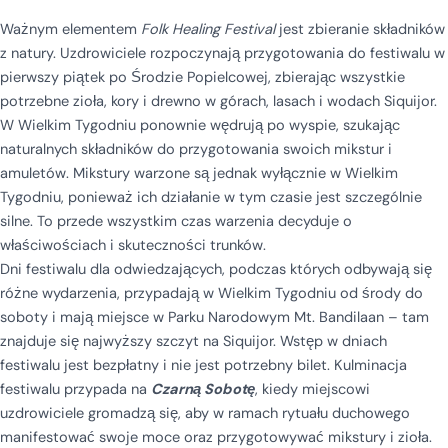
Ważnym elementem
Folk Healing Festival
jest zbieranie składników
z natury. Uzdrowiciele rozpoczynają przygotowania do festiwalu w
pierwszy piątek po Środzie Popielcowej, zbierając wszystkie
potrzebne zioła, kory i drewno w górach, lasach i wodach Siquijor.
W Wielkim Tygodniu ponownie wędrują po wyspie, szukając
naturalnych składników do przygotowania swoich mikstur i
amuletów. Mikstury warzone są jednak wyłącznie w Wielkim
Tygodniu, ponieważ ich działanie w tym czasie jest szczególnie
silne. To przede wszystkim czas warzenia decyduje o
właściwościach i skuteczności trunków.
Dni festiwalu dla odwiedzających, podczas których odbywają się
różne wydarzenia, przypadają w Wielkim Tygodniu od środy do
soboty i mają miejsce w Parku Narodowym Mt. Bandilaan – tam
znajduje się najwyższy szczyt na Siquijor. Wstęp w dniach
festiwalu jest bezpłatny i nie jest potrzebny bilet. Kulminacja
festiwalu przypada na
Czarną Sobotę
, kiedy miejscowi
uzdrowiciele gromadzą się, aby w ramach rytuału duchowego
manifestować swoje moce oraz przygotowywać mikstury i zioła.