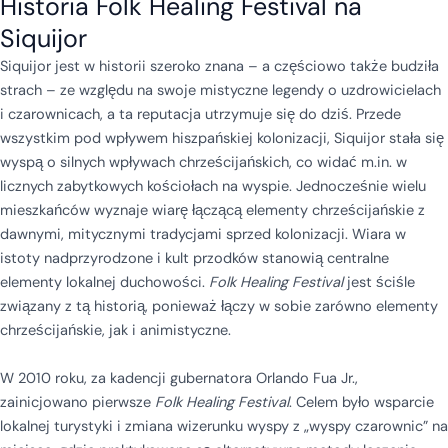
Historia Folk Healing Festival na
Siquijor
Siquijor jest w historii szeroko znana – a częściowo także budziła
strach – ze względu na swoje mistyczne legendy o uzdrowicielach
i czarownicach, a ta reputacja utrzymuje się do dziś. Przede
wszystkim pod wpływem hiszpańskiej kolonizacji, Siquijor stała się
wyspą o silnych wpływach chrześcijańskich, co widać m.in. w
licznych zabytkowych kościołach na wyspie. Jednocześnie wielu
mieszkańców wyznaje wiarę łączącą elementy chrześcijańskie z
dawnymi, mitycznymi tradycjami sprzed kolonizacji. Wiara w
istoty nadprzyrodzone i kult przodków stanowią centralne
elementy lokalnej duchowości.
Folk Healing Festival
jest ściśle
związany z tą historią, ponieważ łączy w sobie zarówno elementy
chrześcijańskie, jak i animistyczne.
W 2010 roku, za kadencji gubernatora Orlando Fua Jr.,
zainicjowano pierwsze
Folk Healing Festival
. Celem było wsparcie
lokalnej turystyki i zmiana wizerunku wyspy z „wyspy czarownic” na