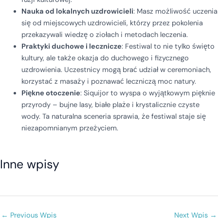
Nauka od lokalnych uzdrowicieli
: Masz możliwość uczenia
się od miejscowych uzdrowicieli, którzy przez pokolenia
przekazywali wiedzę o ziołach i metodach leczenia.
Praktyki duchowe i lecznicze
: Festiwal to nie tylko święto
kultury, ale także okazja do duchowego i fizycznego
uzdrowienia. Uczestnicy mogą brać udział w ceremoniach,
korzystać z masaży i poznawać leczniczą moc natury.
Piękne otoczenie
: Siquijor to wyspa o wyjątkowym pięknie
przyrody – bujne lasy, białe plaże i krystalicznie czyste
wody. Ta naturalna sceneria sprawia, że festiwal staje się
niezapomnianym przeżyciem.
Inne wpisy
Poradnik pakowania na Filipiny
Mity i historia
Noclegi
7. lutego 2026
7. lutego 2026
7. lutego 2026
←
Previous Wpis
Next Wpis
→