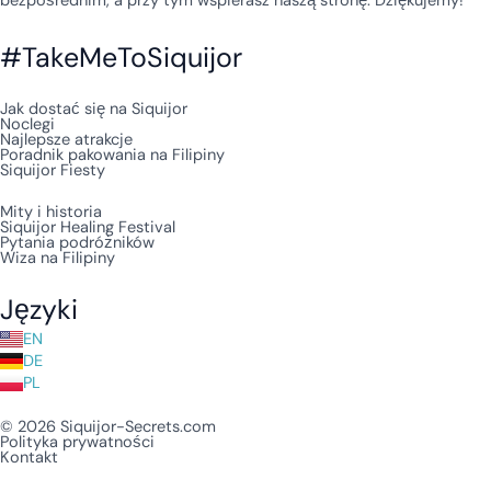
bezpośrednim, a przy tym wspierasz naszą stronę. Dziękujemy!
#TakeMeToSiquijor
Jak dostać się na Siquijor
Noclegi
Najlepsze atrakcje
Poradnik pakowania na Filipiny
Siquijor Fiesty
Mity i historia
Siquijor Healing Festival
Pytania podróżników
Wiza na Filipiny
Języki
EN
DE
PL
© 2026 Siquijor-Secrets.com
Polityka prywatności
Kontakt