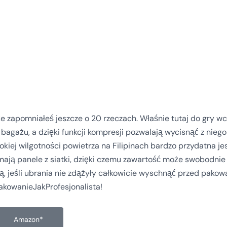
 że zapomniałeś jeszcze o 20 rzeczach. Właśnie tutaj do gry w
agażu, a dzięki funkcji kompresji pozwalają wycisnąć z nieg
okiej wilgotności powietrza na Filipinach bardzo przydatna j
mają panele z siatki, dzięki czemu zawartość może swobodnie
 jeśli ubrania nie zdążyły całkowicie wyschnąć przed pakowa
akowanieJakProfesjonalista!
Amazon*