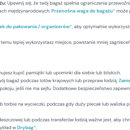
żu:
Upewnij się, że twój bagaż spełnia ograniczenia przewoźni
lotach międzynarodowych.
Przenośna waga do bagażu
*
może 
ek do pakowania / organizerów
*
, aby optymalnie wykorzyst
ki temu lepiej wykorzystasz miejsce, powstanie mniej zagnieceń
ujesz kupić pamiątki lub upominki dla siebie lub bliskich.
wój bagaż podczas lotów krajowych lub przepraw łodzią.
Zame
 pokoju, jeśli nie ma sejfu. Dodatkowe bezpieczeństwo zapewn
 torbie na wycieczki, podczas gdy duży plecak lub walizka p
eszczowej lub podczas transferów łodzią ważne jest, aby chr
zykład w
Drybag
*
.