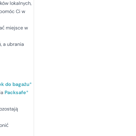
ków lokalnych,
pomóc Ci w
ać miejsce w
, a ubrania
k do bagażu
*
ia
Packsafe
*
ozostają
onić