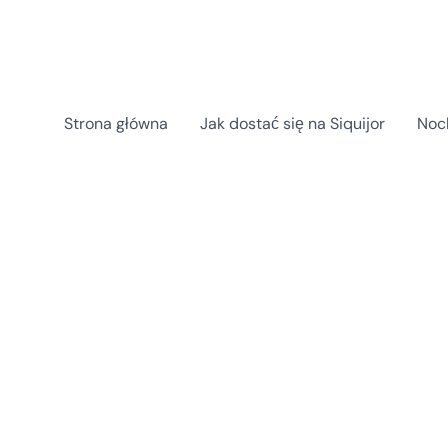
Skip
Post
to
navigation
content
Strona główna
Jak dostać się na Siquijor
Noc