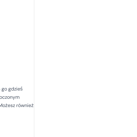
m go gdzieś
tłoczonym
 Możesz również