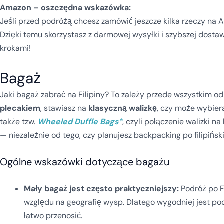
Amazon – oszczędna wskazówka:
Jeśli przed podróżą chcesz zamówić jeszcze kilka rzeczy na 
Dzięki temu skorzystasz z darmowej wysyłki i szybszej dostawy
krokami!
Bagaż
Jaki bagaż zabrać na Filipiny? To zależy przede wszystkim od
plecakiem
, stawiasz na
klasyczną walizkę
, czy może wybier
także tzw.
Wheeled Duffle Bags
*
, czyli połączenie walizki n
— niezależnie od tego, czy planujesz backpacking po filipińsk
Ogólne wskazówki dotyczące bagażu
Mały bagaż jest często praktyczniejszy:
Podróż po Fi
względu na geografię wysp. Dlatego wygodniej jest p
łatwo przenosić.