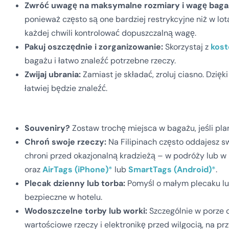
Zwróć uwagę na maksymalne rozmiary i wagę baga
ponieważ często są one bardziej restrykcyjne niż w 
każdej chwili kontrolować dopuszczalną wagę.
Pakuj oszczędnie i zorganizowanie:
Skorzystaj z
kost
bagażu i łatwo znaleźć potrzebne rzeczy.
Zwijaj ubrania:
Zamiast je składać, zroluj ciasno. Dzię
łatwiej będzie znaleźć.
Souveniry?
Zostaw trochę miejsca w bagażu, jeśli plan
Chroń swoje rzeczy:
Na Filipinach często oddajesz s
chroni przed okazjonalną kradzieżą – w podróży lub w
oraz
AirTags (iPhone)
*
lub
SmartTags (Android)
*
.
Plecak dzienny lub torba:
Pomyśl o małym plecaku lub
bezpieczne w hotelu.
Wodoszczelne torby lub worki:
Szczególnie w porze d
wartościowe rzeczy i elektronikę przed wilgocią, na pr