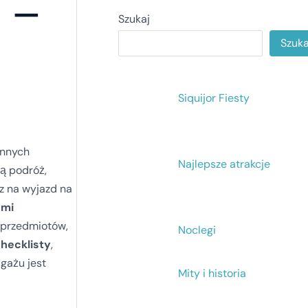
y –
Szukaj
Szuka
Siquijor Fiesty
innych
Najlepsze atrakcje
ją podróż,
sz na wyjazd na
ymi
przedmiotów,
Noclegi
hecklisty
,
gażu jest
Mity i historia