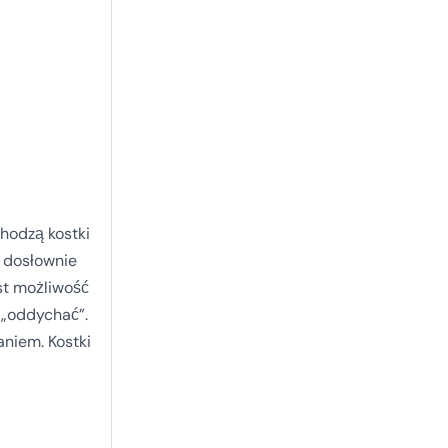
chodzą kostki
o dosłownie
est możliwość
 „oddychać”.
niem. Kostki