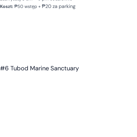
₱20 za parking
Koszt:
₱50 wstęp +
#6 Tubod Marine Sanctuary