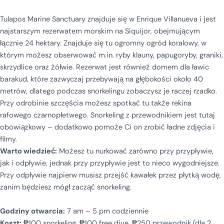
Tulapos Marine Sanctuary znajduje się w Enrique Villanueva i jest
najstarszym rezerwatem morskim na Siquijor, obejmującym
łącznie 24 hektary.
Znajduje się tu ogromny ogród koralowy, w
którym możesz obserwować m.in. ryby klauny, papugoryby, graniki,
skrzydlice oraz żółwie.
Rezerwat jest również domem dla ławic
barakud, które zazwyczaj przebywają na głębokości około 40
metrów, dlatego podczas snorkelingu zobaczysz je raczej rzadko.
Przy odrobinie szczęścia możesz spotkać tu także rekina
rafowego czarnopłetwego. Snorkeling z przewodnikiem jest tutaj
obowiązkowy – dodatkowo pomoże Ci on zrobić ładne zdjęcia i
filmy.
Warto wiedzieć:
Możesz tu nurkować zarówno przy przypływie,
jak i odpływie, jednak przy przypływie jest to nieco wygodniejsze.
Przy odpływie najpierw musisz przejść kawałek przez płytką wodę,
zanim będziesz mógł zacząć snorkeling.
Godziny otwarcia:
7 am – 5 pm codziennie
Koszt:
₱100 snorkeling, ₱100 free dive, ₱250 przewodnik (dla 2