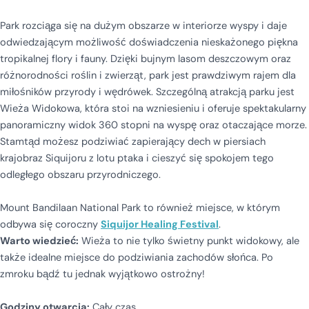
Park rozciąga się na dużym obszarze w interiorze wyspy i daje
odwiedzającym możliwość doświadczenia nieskażonego piękna
tropikalnej flory i fauny. Dzięki bujnym lasom deszczowym oraz
różnorodności roślin i zwierząt, park jest prawdziwym rajem dla
miłośników przyrody i wędrówek. Szczególną atrakcją parku jest
Wieża Widokowa, która stoi na wzniesieniu i oferuje spektakularny
panoramiczny widok 360 stopni na wyspę oraz otaczające morze.
Stamtąd możesz podziwiać zapierający dech w piersiach
krajobraz Siquijoru z lotu ptaka i cieszyć się spokojem tego
odległego obszaru przyrodniczego.
Mount Bandilaan National Park to również miejsce, w którym
odbywa się coroczny
Siquijor Healing Festival
.
Warto wiedzieć:
Wieża to nie tylko świetny punkt widokowy, ale
także idealne miejsce do podziwiania zachodów słońca. Po
zmroku bądź tu jednak wyjątkowo ostrożny!
Godziny otwarcia:
Cały czas