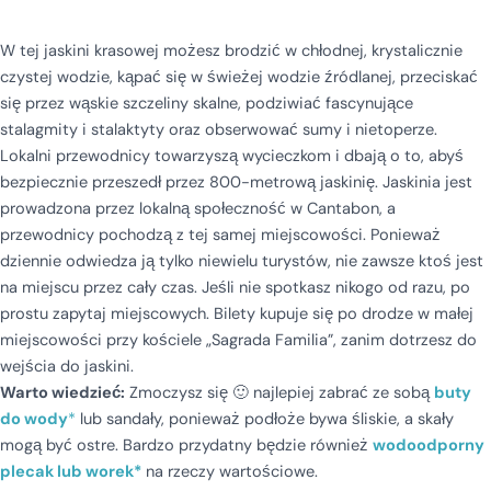
W tej jaskini krasowej możesz brodzić w chłodnej, krystalicznie
czystej wodzie, kąpać się w świeżej wodzie źródlanej, przeciskać
się przez wąskie szczeliny skalne, podziwiać fascynujące
stalagmity i stalaktyty oraz obserwować sumy i nietoperze.
Lokalni przewodnicy towarzyszą wycieczkom i dbają o to, abyś
bezpiecznie przeszedł przez 800-metrową jaskinię. Jaskinia jest
prowadzona przez lokalną społeczność w Cantabon, a
przewodnicy pochodzą z tej samej miejscowości. Ponieważ
dziennie odwiedza ją tylko niewielu turystów, nie zawsze ktoś jest
na miejscu przez cały czas. Jeśli nie spotkasz nikogo od razu, po
prostu zapytaj miejscowych. Bilety kupuje się po drodze w małej
miejscowości przy kościele „Sagrada Familia”, zanim dotrzesz do
wejścia do jaskini.
Warto wiedzieć:
Zmoczysz się 🙂 najlepiej zabrać ze sobą
buty
do wody
*
lub sandały, ponieważ podłoże bywa śliskie, a skały
mogą być ostre. Bardzo przydatny będzie również
wodoodporny
plecak lub worek*
na rzeczy wartościowe.