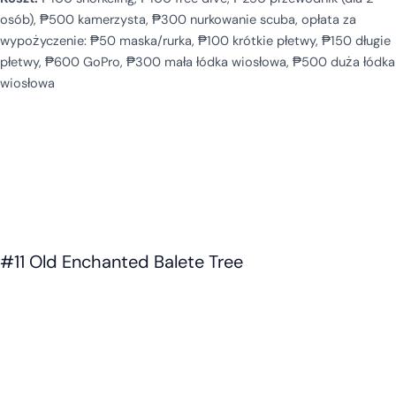
osób), ₱500 kamerzysta, ₱300 nurkowanie scuba, opłata za
wypożyczenie: ₱50 maska/rurka, ₱100 krótkie płetwy, ₱150 długie
płetwy, ₱600 GoPro, ₱300 mała łódka wiosłowa, ₱500 duża łódka
wiosłowa
#11 Old Enchanted Balete Tree