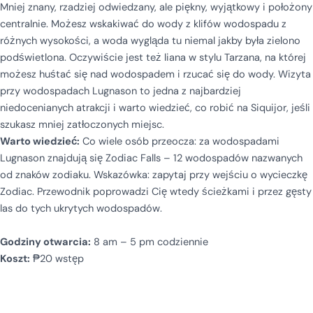
Mniej znany, rzadziej odwiedzany, ale piękny, wyjątkowy i położony
centralnie. Możesz wskakiwać do wody z klifów wodospadu z
różnych wysokości, a woda wygląda tu niemal jakby była zielono
podświetlona. Oczywiście jest też liana w stylu Tarzana, na której
możesz huśtać się nad wodospadem i rzucać się do wody. Wizyta
przy wodospadach Lugnason to jedna z najbardziej
niedocenianych atrakcji i warto wiedzieć, co robić na Siquijor, jeśli
szukasz mniej zatłoczonych miejsc.
Warto wiedzieć:
Co wiele osób przeocza: za wodospadami
Lugnason znajdują się Zodiac Falls – 12 wodospadów nazwanych
od znaków zodiaku. Wskazówka: zapytaj przy wejściu o wycieczkę
Zodiac. Przewodnik poprowadzi Cię wtedy ścieżkami i przez gęsty
las do tych ukrytych wodospadów.
Godziny otwarcia:
8 am – 5 pm codziennie
Koszt:
₱20 wstęp