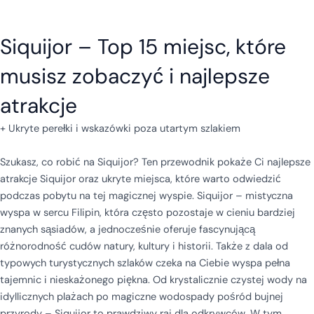
Siquijor – Top 15 miejsc, które
musisz zobaczyć i najlepsze
atrakcje
+ Ukryte perełki i wskazówki poza utartym szlakiem
Szukasz, co robić na Siquijor? Ten przewodnik pokaże Ci najlepsze
atrakcje Siquijor oraz ukryte miejsca, które warto odwiedzić
podczas pobytu na tej magicznej wyspie. Siquijor – mistyczna
wyspa w sercu Filipin, która często pozostaje w cieniu bardziej
znanych sąsiadów, a jednocześnie oferuje fascynującą
różnorodność cudów natury, kultury i historii. Także z dala od
typowych turystycznych szlaków czeka na Ciebie wyspa pełna
tajemnic i nieskażonego piękna. Od krystalicznie czystej wody na
idyllicznych plażach po magiczne wodospady pośród bujnej
przyrody – Siquijor to prawdziwy raj dla odkrywców. W tym