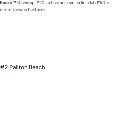
Koszt:
₱50 wstęp, ₱20 za huśtanie się na linie lub ₱50 za
nielimitowane huśtanie
#2 Paliton Beach